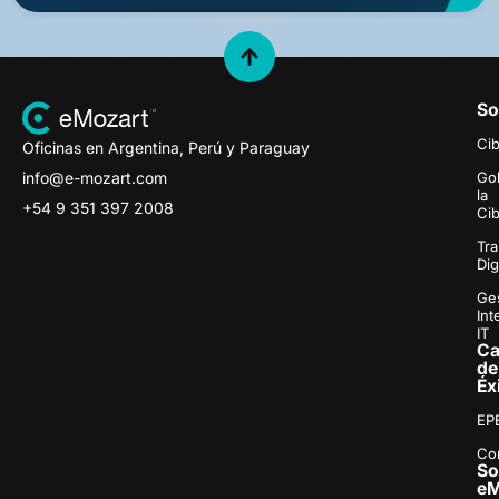
So
Ci
Oficinas en Argentina, Perú y Paraguay
info@e-mozart.com
Go
la
+54 9 351 397 2008
Ci
Tr
Dig
Ge
Int
IT
Ca
de
Éx
EP
Con
S
eM