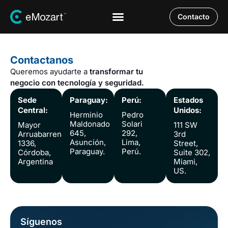
Contacto
Contactanos
Queremos ayudarte a
transformar tu
negocio con tecnología y seguridad.
Sede
Paraguay:
Perú:
Estados
Central:
Unidos:
Herminio
Pedro
Maldonado
Solari
Mayor
111 SW
645,
292,
Arruabarrena
3rd
Asunción,
Lima,
1336,
Street,
Paraguay.
Perú.
Córdoba,
Suite 302,
Argentina
Miami,
US.
Síguenos