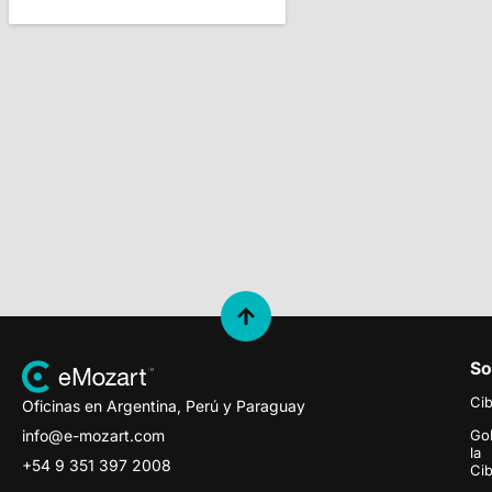
So
Ci
Oficinas en Argentina, Perú y Paraguay
info@e-mozart.com
Go
la
+54 9 351 397 2008
Ci