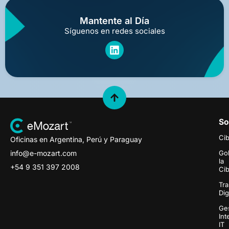
Mantente al Día
Síguenos en redes sociales
So
Ci
Oficinas en Argentina, Perú y Paraguay
info@e-mozart.com
Go
la
+54 9 351 397 2008
Ci
Tr
Dig
Ge
Int
IT